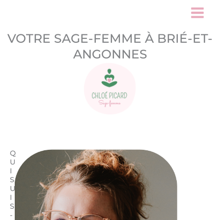
Aller
au
contenu
VOTRE SAGE-FEMME À BRIÉ-ET-
ANGONNES
Q
U
I
S
U
I
S
-